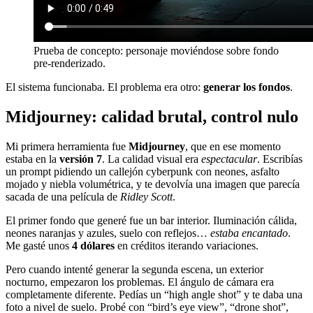
Prueba de concepto: personaje moviéndose sobre fondo
pre-renderizado.
El sistema funcionaba. El problema era otro:
generar los fondos
.
Midjourney: calidad brutal, control nulo
Mi primera herramienta fue
Midjourney
, que en ese momento
estaba en la
versión 7
. La calidad visual era
espectacular
. Escribías
un prompt pidiendo un callejón cyberpunk con neones, asfalto
mojado y niebla volumétrica, y te devolvía una imagen que parecía
sacada de una película de
Ridley Scott
.
El primer fondo que generé fue un bar interior. Iluminación cálida,
neones naranjas y azules, suelo con reflejos…
estaba encantado
.
Me gasté unos
4 dólares
en créditos iterando variaciones.
Pero cuando intenté generar la segunda escena, un exterior
nocturno, empezaron los problemas. El ángulo de cámara era
completamente diferente. Pedías un “high angle shot” y te daba una
foto a nivel de suelo. Probé con “bird’s eye view”, “drone shot”,