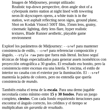
Imagen de Midjourney, prompt utilizado:
Realistic top-down perspective, dron angle shot of a
cyberpunk metro station at night lined with towering
neon-lit skyscrapers opens, a white train is in the
station, wet asphalt reflecting neon signs, ground plane,
Shot on Kodak Vision3 500T film, 35mm lens, grainy,
cinematic lighting, dirty lens flare, hyper realistic
textures, Blade Runner aesthetic, playable game
environment
Exploré los parámetros de Midjourney:
para mantener
--sref
consistencia de estilo,
para referenciar composición y
--cref
ángulo,
para que fuera más literal. Incluso seguí
--style raw
técnicas de blogs especializados para generar assets isométricos con
proyección ortográfica a 30 grados. El resultado era bonito, pero la
consistencia entre escenas era una lotería. Y encima, el estilo de
interior no casaba con el exterior por la iluminación. El
--sref
mantenía la paleta de colores, pero no entendía que quería
consistencia de
mundo
.
También estaba el tema de la
escala
. Para una demo jugable
necesitaría como mínimo entre
15 y 30 fondos
. Para un juego
completo,
cientos
. Con cada fondo requiriendo iteraciones para
encontrar el ángulo correcto, los créditos y el tiempo se
multiplicaban
sin garantía de resultado
.