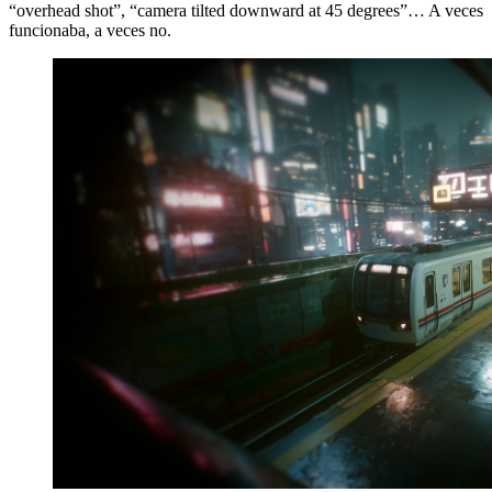
“overhead shot”, “camera tilted downward at 45 degrees”… A veces
funcionaba, a veces no.