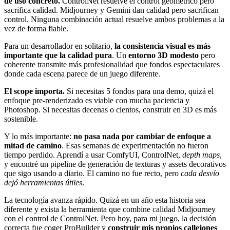
de uso concreto.
ControlNet resuelve el control geométrico pero
sacrifica calidad. Midjourney y Gemini dan calidad pero sacrifican
control. Ninguna combinación actual resuelve ambos problemas a la
vez de forma fiable.
Para un desarrollador en solitario,
la consistencia visual es más
importante que la calidad pura
. Un
entorno 3D modesto
pero
coherente transmite más profesionalidad que fondos espectaculares
donde cada escena parece de un juego diferente.
El scope importa.
Si necesitas 5 fondos para una demo, quizá el
enfoque pre-renderizado es viable con mucha paciencia y
Photoshop. Si necesitas decenas o cientos, construir en 3D es más
sostenible.
Y lo más importante:
no pasa nada por cambiar de enfoque a
mitad de camino
. Esas semanas de experimentación no fueron
tiempo perdido. Aprendí a usar ComfyUI, ControlNet,
depth maps
,
y encontré un pipeline de generación de texturas y assets decorativos
que sigo usando a diario. El camino no fue recto, pero
cada desvío
dejó herramientas útiles
.
La tecnología avanza rápido. Quizá en un año esta historia sea
diferente y exista la herramienta que combine calidad Midjourney
con el control de ControlNet. Pero hoy, para mi juego, la decisión
correcta fue coger ProBuilder y
construir mis propios callejones