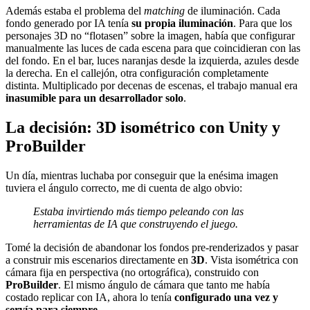
Además estaba el problema del
matching
de iluminación. Cada
fondo generado por IA tenía
su propia iluminación
. Para que los
personajes 3D no “flotasen” sobre la imagen, había que configurar
manualmente las luces de cada escena para que coincidieran con las
del fondo. En el bar, luces naranjas desde la izquierda, azules desde
la derecha. En el callejón, otra configuración completamente
distinta. Multiplicado por decenas de escenas, el trabajo manual era
inasumible para un desarrollador solo
.
La decisión: 3D isométrico con Unity y
ProBuilder
Un día, mientras luchaba por conseguir que la enésima imagen
tuviera el ángulo correcto, me di cuenta de algo obvio:
Estaba invirtiendo más tiempo peleando con las
herramientas de IA que construyendo el juego.
Tomé la decisión de abandonar los fondos pre-renderizados y pasar
a construir mis escenarios directamente en
3D
. Vista isométrica con
cámara fija en perspectiva (no ortográfica), construido con
ProBuilder
. El mismo ángulo de cámara que tanto me había
costado replicar con IA, ahora lo tenía
configurado una vez y
servía para siempre
.